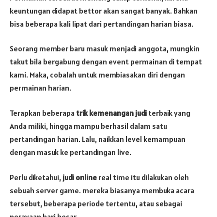
keuntungan didapat bettor akan sangat banyak. Bahkan
bisa beberapa kali lipat dari pertandingan harian biasa.
Seorang member baru masuk menjadi anggota, mungkin
takut bila bergabung dengan event permainan di tempat
kami. Maka, cobalah untuk membiasakan diri dengan
permainan harian.
Terapkan beberapa
trik kemenangan judi
terbaik yang
Anda miliki, hingga mampu berhasil dalam satu
pertandingan harian. Lalu, naikkan level kemampuan
dengan masuk ke pertandingan live.
Perlu diketahui,
judi online
real time itu dilakukan oleh
sebuah server game. mereka biasanya membuka acara
tersebut, beberapa periode tertentu, atau sebagai
perayaan hari besar.