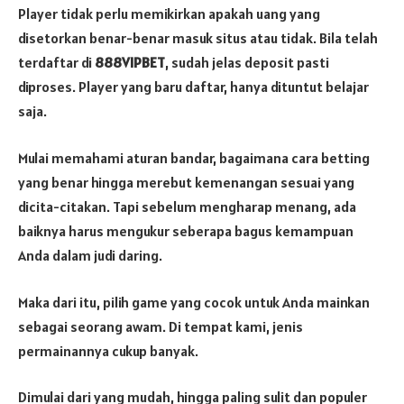
Player tidak perlu memikirkan apakah uang yang
disetorkan benar-benar masuk situs atau tidak. Bila telah
terdaftar di
888VIPBET
, sudah jelas deposit pasti
diproses. Player yang baru daftar, hanya dituntut belajar
saja.
Mulai memahami aturan bandar, bagaimana cara betting
yang benar hingga merebut kemenangan sesuai yang
dicita-citakan. Tapi sebelum mengharap menang, ada
baiknya harus mengukur seberapa bagus kemampuan
Anda dalam judi daring.
Maka dari itu, pilih game yang cocok untuk Anda mainkan
sebagai seorang awam. Di tempat kami, jenis
permainannya cukup banyak.
Dimulai dari yang mudah, hingga paling sulit dan populer