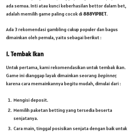
ada semua. Inti atau kunci keberhasilan bettor dalam bet,
adalah memilih game paling cocok di
888VIPBET
.
Ada 3 rekomendasi gambling cukup populer dan bagus
dimainkan oleh pemula, yaitu sebagai berikut :
1. Tembak Ikan
Untuk pertama, kami rekomendasikan untuk tembak ikan.
Game ini dianggap layak dimainkan seorang
beginner,
karena cara memainkannya begitu mudah, dimulai dari :
Mengisi deposit.
Memilih paketan betting yang tersedia beserta
senjatanya.
Cara main, tinggal posisikan senjata dengan baik untuk