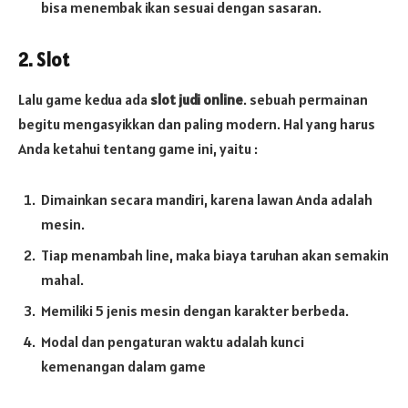
bisa menembak ikan sesuai dengan sasaran.
2. Slot
Lalu game kedua ada
slot judi online
. sebuah permainan
begitu mengasyikkan dan paling modern. Hal yang harus
Anda ketahui tentang game ini, yaitu :
Dimainkan secara mandiri, karena lawan Anda adalah
mesin.
Tiap menambah line, maka biaya taruhan akan semakin
mahal.
Memiliki 5 jenis mesin dengan karakter berbeda.
Modal dan pengaturan waktu adalah kunci
kemenangan dalam game