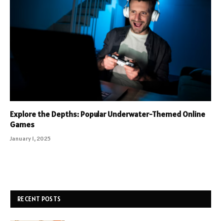
Explore the Depths: Popular Underwater-Themed Online
Games
January 1, 2025
RECENT POSTS