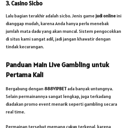
3. Casino Sicbo
Lalu bagian terakhir adalah sicbo. Jenis game
judi online
ini
dianggap mudah, karena Anda hanya perlu menebak
jumlah mata dadu yang akan muncul. Sistem pengocokkan
di situs kami sangat adil, jadi jangan khawatir dengan
tindak kecurangan.
Panduan Main Live Gambling untuk
Pertama Kali
Bergabung dengan
888VIPBET
ada banyak untungnya.
Selain permainannya sangat lengkap, juga terkadang
diadakan promo event menarik seperti gambling secara
real time.
Permainan tersebut memang cukup terkenal, karena