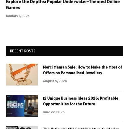
Explore the Depths: Popular Underwater-Themed Online
Games
January 1, 2025
RECENT POSTS
Merci Maman Sale: How to Make the Most of
Offers on Personalised Jewellery
August 5, 2026
12 Unique Business Ideas 2026: Profitable
Opportunities for the Future
June 22, 2026