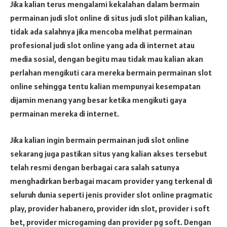
Jika kalian terus mengalami kekalahan dalam bermain
permainan judi slot online di situs judi slot pilihan kalian,
tidak ada salahnya jika mencoba melihat permainan
profesional judi slot online yang ada di internet atau
media sosial, dengan begitu mau tidak mau kalian akan
perlahan mengikuti cara mereka bermain permainan slot
online sehingga tentu kalian mempunyai kesempatan
dijamin menang yang besar ketika mengikuti gaya
permainan mereka di internet.
Jika kalian ingin bermain permainan judi slot online
sekarang juga pastikan situs yang kalian akses tersebut
telah resmi dengan berbagai cara salah satunya
menghadirkan berbagai macam provider yang terkenal di
seluruh dunia seperti jenis provider slot online pragmatic
play, provider habanero, provider idn slot, provider i soft
bet, provider microgaming dan provider pg soft. Dengan