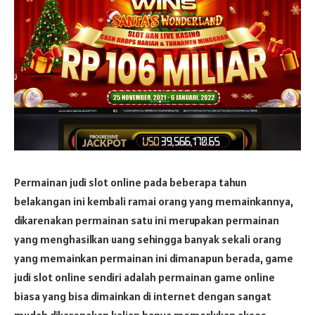
Permainan judi slot online pada beberapa tahun
belakangan ini kembali ramai orang yang memainkannya,
dikarenakan permainan satu ini merupakan permainan
yang menghasilkan uang sehingga banyak sekali orang
yang memainkan permainan ini dimanapun berada, game
judi slot online sendiri adalah permainan game online
biasa yang bisa dimainkan di internet dengan sangat
mudah dikarenakan kalian hanya memerlukan akses