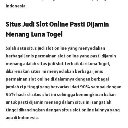
Indonesia.
Situs Judi Slot Online Pasti Dijamin
Menang Luna Togel
Salah satu situs judi slot online yang menyediakan
berbagai jenis permainan slot online yang pasti dijamin
menang adalah situs judi slot terbaik dari Luna Togel,
dikarenakan situs ini menyediakan berbagai jenis
permainan slot online di dalamnya dengan berbagai
jumlah rtp tinggi yang bervariasi dari 90% sampai dengan
95% hadir di situs slot ini sehingga kemungkinan kalian
untuk pasti dijamin menang dalam situs ini sangatlah
tinggi dibandingkan dengan situs slot online lainnya yang
ada di Indonesia.